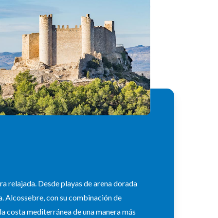
era relajada. Desde playas de arena dorada
ea. Alcossebre, con su combinación de
de la costa mediterránea de una manera más