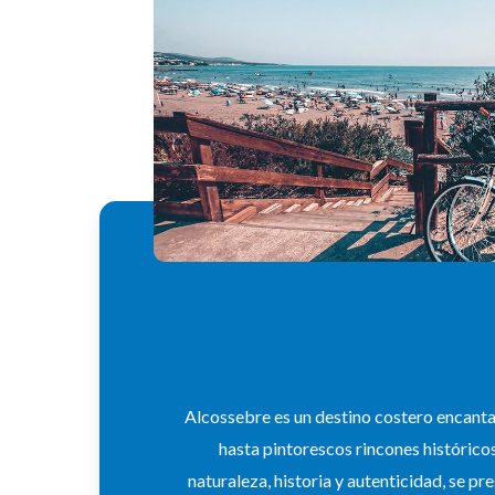
Alcossebre es un destino costero encantad
hasta pintorescos rincones histórico
naturaleza, historia y autenticidad, se p