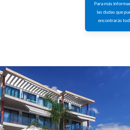
Para más informac
las dudas que pu
encontrarás tod