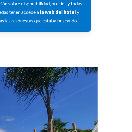
ión sobre disponibilidad, precios y todas
edas tener, accede a
la web del hotel
y
as las respuestas que estaba buscando.