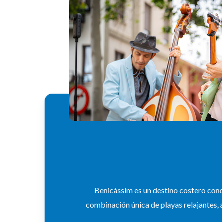
Benicàssim es un destino costero cono
combinación única de playas relajantes, a