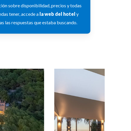
ión sobre disponibilidad, precios y todas
edas tener, accede a
la web del hotel
y
as las respuestas que estaba buscando.