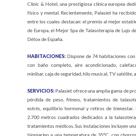
Clinic & Hotel, una prestigiosa clínica europea ded
físico y mental. Recientemente, Palasiet ha recibi
entre los cuales destacan: el premio al mejor estab
de Europa, el Mejor Spa de Talasoterapia de Lujo 
Détox de España.
HABITACIONES:
Dispone de 74 habitaciones con 
con baño completo, aire acondicionado, calefacci
minibar, caja de seguridad, hilo musical, TV satélite, 
SERVICIOS:
Palasiet ofrece una amplia gama de pr
pérdida de peso, fitness, tratamientos de talasot
estrés, equilibrio hormonal y retiros de bienestar
2.700 metros cuadrados dedicados a la talasotera
tratamientos médicos. Sus instalaciones incluyen una
biomarino a una temperatura de 35°C, con chorros 