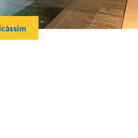
icàssim