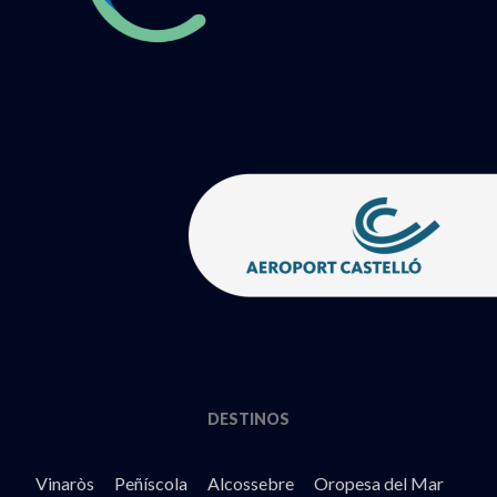
DESTINOS
Vinaròs
Peñíscola
Alcossebre
Oropesa del Mar