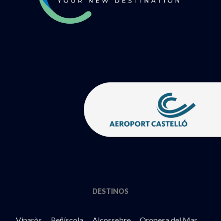
DESTINOS
Vinaròs
Peñíscola
Alcossebre
Oropesa del Mar