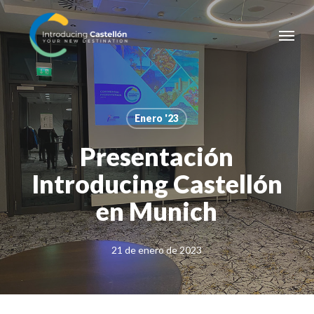
Skip
Menu
to
main
content
Enero '23
Presentación
Introducing Castellón
en Munich
21 de enero de 2023