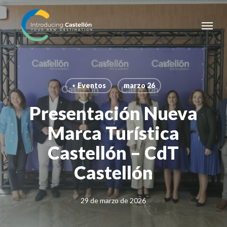
Skip
Menu
to
main
content
⋆ Eventos
marzo 26
Presentación Nueva
Marca Turística
Castellón – CdT
Castellón
29 de marzo de 2026