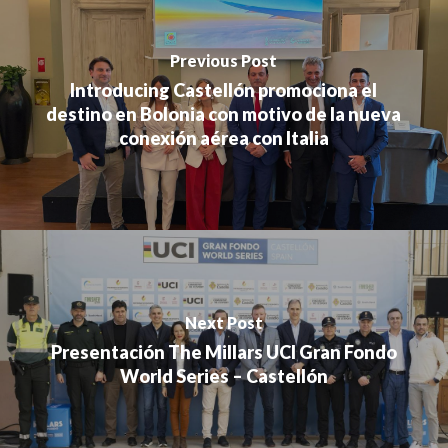
Previous Post
Introducing Castellón promociona el
destino en Bolonia con motivo de la nueva
conexión aérea con Italia
Next Post
Presentación The Millars UCI Gran Fondo
World Series – Castellón