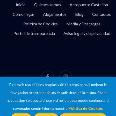
Inicio
Quienes somos
Aeropuerto Castellón
Cómo llegar
Alojamientos
Blog
Contactos
Política de Cookies
Media y Descargas
Portal de transparencia
Aviso legal y de privacidad
facebook
instagram
Esta web usa cookies propias y de terceros para a) mejorar la
navegación b) obtener datos estadísticos de la misma. Por la
© 2026 Introducing Castellón - La única plataforma especializada en la
navegación se acepta el uso y si no lo desea puede configurar el
provincia de Castellón.
navegador según informa nuestra
Política de Cookies