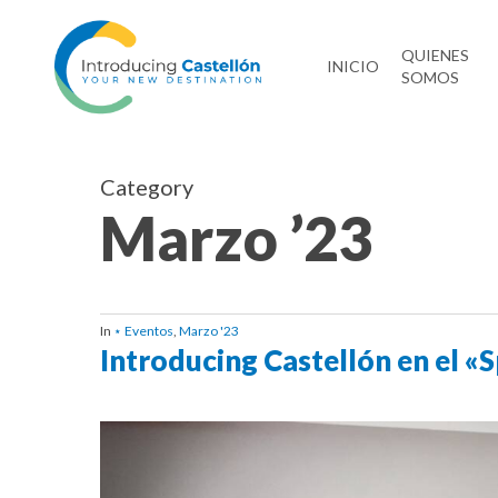
Skip
to
QUIENES
INICIO
SOMOS
main
content
Category
Marzo ’23
In
⋆ Eventos
,
Marzo '23
Introducing Castellón en el «