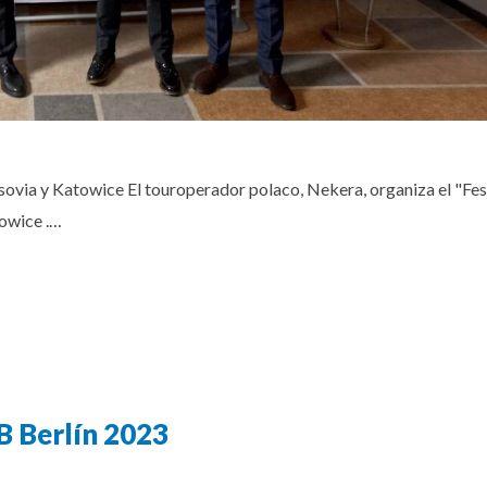
rsovia y Katowice El touroperador polaco, Nekera, organiza el "Fes
towice .…
B Berlín 2023