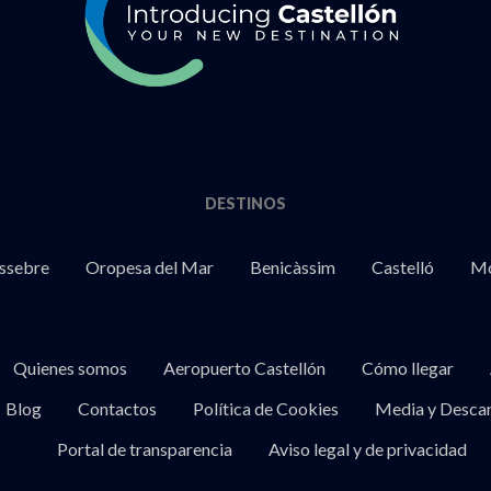
DESTINOS
ssebre
Oropesa del Mar
Benicàssim
Castelló
Mo
Quienes somos
Aeropuerto Castellón
Cómo llegar
Blog
Contactos
Política de Cookies
Media y Desca
Portal de transparencia
Aviso legal y de privacidad