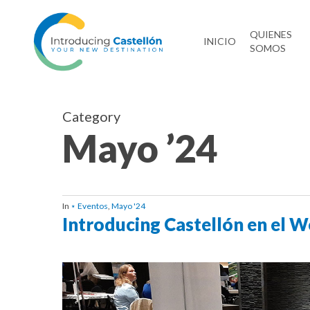
Skip
to
QUIENES
INICIO
SOMOS
main
content
Category
Mayo ’24
In
⋆ Eventos
,
Mayo '24
Introducing Castellón en el 