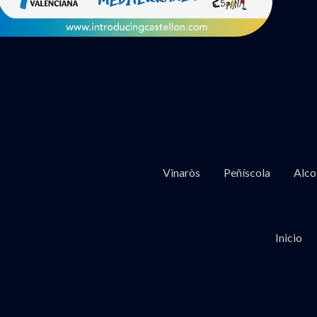
Vinaròs
Peñíscola
Alco
Inicio